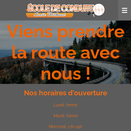
Passer
au
contenu
Viens prendre
principal
la route avec
nous !
Nos horaires d'ouverture
Lundi: fermé
Mardi: fermé
Mercredi:
17h-19h