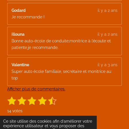
Godard
il y a 2 ans
Je recommande !
illouna
il y a 2 ans
Bonne auto-école de conduite,monitrice à l’écoute et
patiente,je recommande.
Valentine
il y a 3 ans
Super auto école familiale, secrétaire et monitrice au
top
Afficher plus de commentaires.
1
2
3
4
5
E
É
n
v
é
é
é
é
é
v
14 votes
o
a
t
t
t
t
t
y
l
Ce site utilise des cookies afin d’améliorer votre
e
o
o
o
o
o
F
expérience utilisateur et vous proposer des
u
r