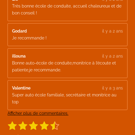
Très bonne école de conduite, accueil chaleureux et de
bon conseil !
Godard
il y a 2 ans
Je recommande !
illouna
il y a 2 ans
Bonne auto-école de conduite,monitrice à l’écoute et
patiente,je recommande.
Valentine
il y a 3 ans
Super auto école familiale, secrétaire et monitrice au
top
Afficher plus de commentaires.
1
2
3
4
5
E
É
n
v
v