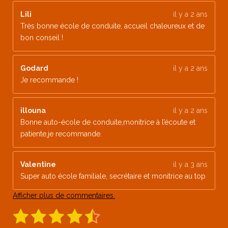
Lili
il y a 2 ans
Très bonne école de conduite, accueil chaleureux et de
bon conseil !
Godard
il y a 2 ans
Je recommande !
illouna
il y a 2 ans
Bonne auto-école de conduite,monitrice à l’écoute et
patiente,je recommande.
Valentine
il y a 3 ans
Super auto école familiale, secrétaire et monitrice au top
Afficher plus de commentaires.
1
2
3
4
5
E
É
n
v